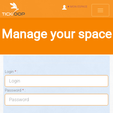
●
MON ESPACE
Toggle 
Manage your space
Login
*
:
Password
*
: