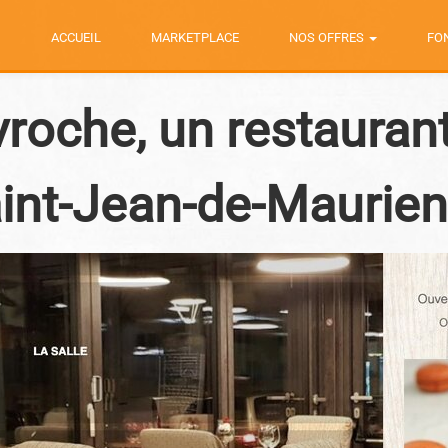
ACCUEIL
MARKETPLACE
NOS OFFRES
FO
vroche, un restauran
int-Jean-de-Maurie