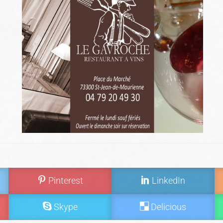
Pinterest
LinkedIn
Skype
Delicious