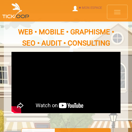
●
MON ESPACE
Menus
WEB • MOBILE • GRAPHISME •
SEO • AUDIT • CONSULTING