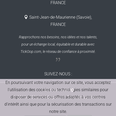
FRANCE
Saint-Jean-de-Maurienne (Savoie),
FRANCE
Rapprochons nos besoins, nos idées et nos talents,
pour un échange local, équitable et durable
avec
TickOop.com, le réseau de confiance à proximité.
SUIVEZ-NOUS
:
En poursuivant votre navigation sur ce site, vous acceptez
l'utilisation des cookies ou technologies similaires pour
Fait main avec
disposer de services ou offres adaptés à vos centres
© 2018–2026 TickOop.com - Tous droits réservés
d’intérêt ainsi que pour la sécurisation des transactions sur
notre site.