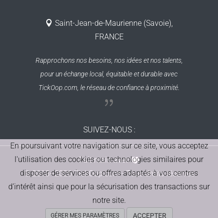
Saint-Jean-de-Maurienne (Savoie),
FRANCE
Rapprochons nos besoins, nos idées et nos talents,
pour un échange local, équitable et durable
avec
TickOop.com, le réseau de confiance à proximité.
SUIVEZ-NOUS
:
En poursuivant votre navigation sur ce site, vous acceptez
l'utilisation des cookies ou technologies similaires pour
Fait main avec
disposer de services ou offres adaptés à vos centres
© 2018–2026 TickOop.com - Tous droits réservés
d’intérêt ainsi que pour la sécurisation des transactions sur
notre site.
ACCEPTER
GÉRER MES PARAMÈTRES