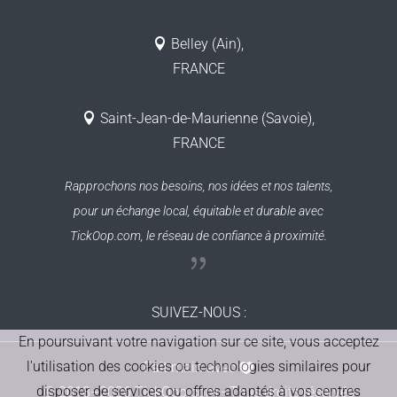
Belley (Ain),
FRANCE
Saint-Jean-de-Maurienne (Savoie),
FRANCE
Rapprochons nos besoins, nos idées et nos talents,
pour un échange local, équitable et durable
avec
TickOop.com, le réseau de confiance à proximité.
SUIVEZ-NOUS
:
En poursuivant votre navigation sur ce site, vous acceptez
l'utilisation des cookies ou technologies similaires pour
Fait main avec
disposer de services ou offres adaptés à vos centres
© 2018–2026 TickOop.com - Tous droits réservés