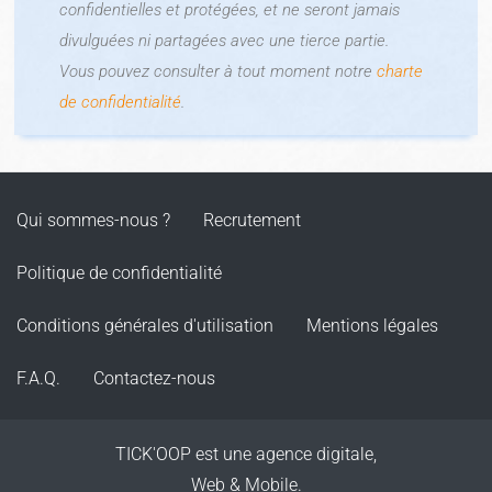
confidentielles et protégées, et ne seront jamais
divulguées ni partagées avec une tierce partie.
Vous pouvez consulter à tout moment notre
charte
de confidentialité
.
Qui sommes-nous ?
Recrutement
Politique de confidentialité
Conditions générales d'utilisation
Mentions légales
F.A.Q.
Contactez-nous
TICK'OOP est une agence digitale,
Web & Mobile.